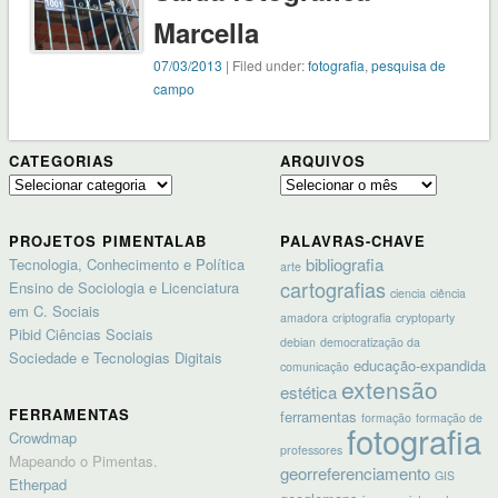
Marcella
07/03/2013
| Filed under:
fotografia
,
pesquisa de
campo
CATEGORIAS
ARQUIVOS
Categorias
Arquivos
PROJETOS PIMENTALAB
PALAVRAS-CHAVE
bibliografia
Tecnologia, Conhecimento e Política
arte
cartografias
Ensino de Sociologia e Licenciatura
ciencia
ciência
em C. Sociais
amadora
criptografia
cryptoparty
Pibid Ciências Sociais
debian
democratização da
Sociedade e Tecnologias Digitais
educação-expandida
comunicação
extensão
estética
FERRAMENTAS
ferramentas
formação
formação de
fotografia
Crowdmap
professores
Mapeando o Pimentas.
georreferenciamento
GIS
Etherpad