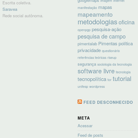
googlemaps
imagem
internet
Escrita coletiva.
mapas
manifestação
Saravea
mapeamento
Rede social autônoma.
metodologias
oficina
pesquisa-ação
openpgp
pesquisa de campo
Pimentas
política
pimentalab
privacidade
questionário
referências teóricas
riseup
segurança
sociologia da tecnologia
software livre
tecnologia
tutorial
tecnopolítica
tor
unifesp
wordpress
FEED DESCONHECIDO
META
Acessar
Feed de posts