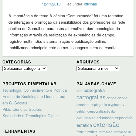
12/11/2013
| Filed under:
oficinas
A importância do tema A oficina “Comunicação” foi uma tentativa
de interação e promoção da sensibilidade dos professores da rede
pública de Guarulhos para usos alternativos das tecnologias da
informação através da realização de experiências de campo,
registro multimídia, sistematização e publicação online,
mobilizando principalmente outras linguagens além da escrita …
CATEGORIAS
ARQUIVOS
Categorias
Arquivos
PROJETOS PIMENTALAB
PALAVRAS-CHAVE
bibliografia
Tecnologia, Conhecimento e Política
arte
cartografias
Ensino de Sociologia e Licenciatura
ciencia
ciência
em C. Sociais
amadora
criptografia
cryptoparty
Pibid Ciências Sociais
debian
democratização da
Sociedade e Tecnologias Digitais
educação-expandida
comunicação
extensão
estética
FERRAMENTAS
ferramentas
formação
formação de