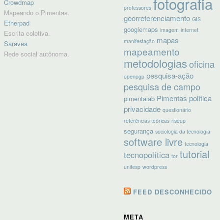
fotografia
Crowdmap
professores
Mapeando o Pimentas.
georreferenciamento
GIS
Etherpad
googlemaps
imagem
internet
Escrita coletiva.
mapas
manifestação
Saravea
mapeamento
Rede social autônoma.
metodologias
oficina
pesquisa-ação
openpgp
pesquisa de campo
Pimentas
política
pimentalab
privacidade
questionário
referências teóricas
riseup
segurança
sociologia da tecnologia
software livre
tecnologia
tutorial
tecnopolítica
tor
unifesp
wordpress
FEED DESCONHECIDO
META