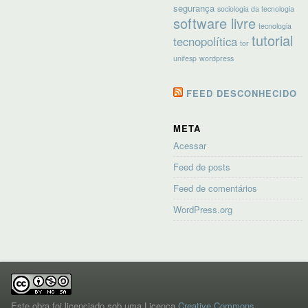
segurança
sociologia da tecnologia
software livre
tecnologia
tutorial
tecnopolítica
tor
unifesp
wordpress
FEED DESCONHECIDO
META
Acessar
Feed de posts
Feed de comentários
WordPress.org
Este obra foi licenciado sob uma Licença
Creative Commons