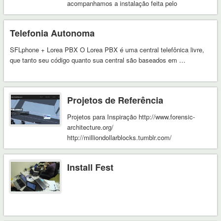
acompanhamos a instalação feita pelo
tecnoativista Marcelo Tech. …
Telefonia Autonoma
SFLphone + Lorea PBX O Lorea PBX é uma central telefônica livre,
que tanto seu código quanto sua central são baseados em …
Projetos de Referência
Projetos para Inspiração http://www.forensic-
architecture.org/
http://milliondollarblocks.tumblr.com/
https://www.ucl.ac.uk/excites
http://publiclab.org/home http://noisetube.net
Install Fest
http://fundaciondeloscomunes.net
http://www.paisajetransversal.com/
http://civic.mit.edu/ http://controverses.sciences-
po.fr/archiveindex/ Banco Geral de Links
https://links.sarava.org/bookmarks/polart/ci%C3%AA
amadora