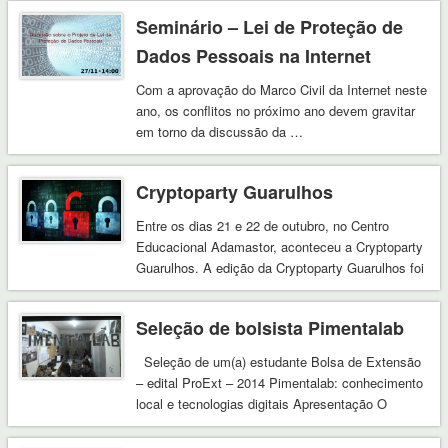
https://links.sarava.org/bookmarks/polart/ci%C3%AA
Seminário – Lei de Proteção de
cidad%C3%A3
Dados Pessoais na Internet
https://links.sarava.org/bookmarks/polart/educa
expandida
Com a aprovação do Marco Civil da Internet neste
https://links.sarava.org/bookmarks/polart/metodologia
ano, os conflitos no próximo ano devem gravitar
https://links.sarava.org/bookmarks/polart/visual
em torno da discussão da …
https://links.sarava.org/tags/cartografia-
participativa …
Cryptoparty Guarulhos
Entre os dias 21 e 22 de outubro, no Centro
Educacional Adamastor, aconteceu a Cryptoparty
Guarulhos. A edição da Cryptoparty Guarulhos foi
…
Seleção de bolsista Pimentalab
Seleção de um(a) estudante Bolsa de Extensão
– edital ProExt – 2014 Pimentalab: conhecimento
local e tecnologias digitais Apresentação O
Pimentalab …