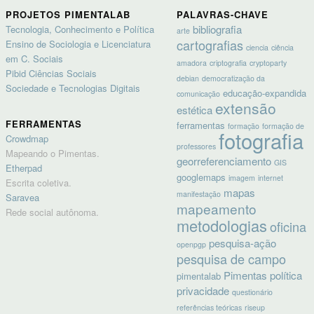
PROJETOS PIMENTALAB
PALAVRAS-CHAVE
bibliografia
Tecnologia, Conhecimento e Política
arte
cartografias
Ensino de Sociologia e Licenciatura
ciencia
ciência
em C. Sociais
amadora
criptografia
cryptoparty
Pibid Ciências Sociais
debian
democratização da
Sociedade e Tecnologias Digitais
educação-expandida
comunicação
extensão
estética
FERRAMENTAS
ferramentas
formação
formação de
fotografia
Crowdmap
professores
Mapeando o Pimentas.
georreferenciamento
GIS
Etherpad
googlemaps
imagem
internet
Escrita coletiva.
mapas
manifestação
Saravea
mapeamento
Rede social autônoma.
metodologias
oficina
pesquisa-ação
openpgp
pesquisa de campo
Pimentas
política
pimentalab
privacidade
questionário
referências teóricas
riseup