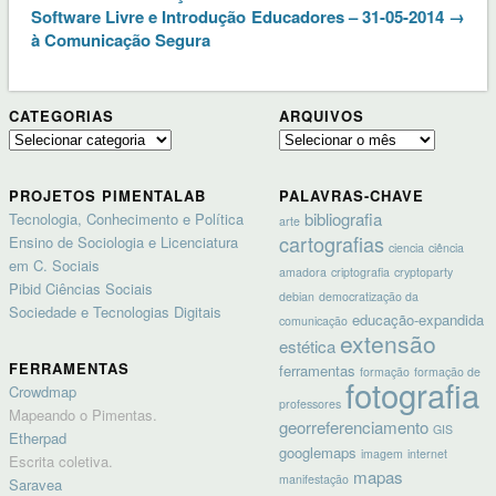
Software Livre e Introdução
Educadores – 31-05-2014 →
à Comunicação Segura
CATEGORIAS
ARQUIVOS
Categorias
Arquivos
PROJETOS PIMENTALAB
PALAVRAS-CHAVE
bibliografia
Tecnologia, Conhecimento e Política
arte
cartografias
Ensino de Sociologia e Licenciatura
ciencia
ciência
em C. Sociais
amadora
criptografia
cryptoparty
Pibid Ciências Sociais
debian
democratização da
Sociedade e Tecnologias Digitais
educação-expandida
comunicação
extensão
estética
FERRAMENTAS
ferramentas
formação
formação de
fotografia
Crowdmap
professores
Mapeando o Pimentas.
georreferenciamento
GIS
Etherpad
googlemaps
imagem
internet
Escrita coletiva.
mapas
manifestação
Saravea