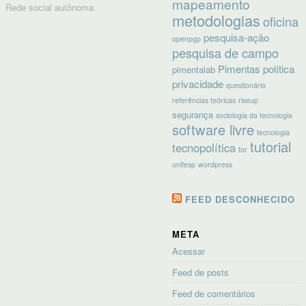
mapeamento
Rede social autônoma.
metodologias
oficina
pesquisa-ação
openpgp
pesquisa de campo
Pimentas
política
pimentalab
privacidade
questionário
referências teóricas
riseup
segurança
sociologia da tecnologia
software livre
tecnologia
tutorial
tecnopolítica
tor
unifesp
wordpress
FEED DESCONHECIDO
META
Acessar
Feed de posts
Feed de comentários