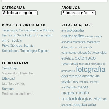
CATEGORIAS
ARQUIVOS
Categorias
Arquivos
PROJETOS PIMENTALAB
PALAVRAS-CHAVE
bibliografia
Tecnologia, Conhecimento e Política
arte
cartografias
Ensino de Sociologia e Licenciatura
ciencia
ciência
em C. Sociais
amadora
criptografia
cryptoparty
Pibid Ciências Sociais
debian
democratização da
Sociedade e Tecnologias Digitais
educação-expandida
comunicação
extensão
estética
FERRAMENTAS
ferramentas
formação
formação de
fotografia
Crowdmap
professores
Mapeando o Pimentas.
georreferenciamento
GIS
Etherpad
googlemaps
imagem
internet
Escrita coletiva.
mapas
manifestação
Saravea
mapeamento
Rede social autônoma.
metodologias
oficina
pesquisa-ação
openpgp